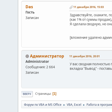
Das
11 декабря 2016, 15:03
Гость
Здравствуйте, скажите, 
Записан
(как 1% от суммы продаж)
Я сделала сводную, но она
[вложение удалено адми
Администратор
11 декабря 2016, 20:01
Administrator
У вас сводная полностью 
Сообщения: 2 664
вкладка "Вывод" - поставь
Записан
Страницы
1
ВВЕРХ
Форум по VBA и MS Office
VBA, Excel
Работа в програм
►
►