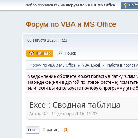
Добро пожаловать на
Форум по VBA и MS Office
.
Вой
Форум по VBA и MS Office
08 августа 2026, 11:23
Начало
Поиск
Форум по VBA и MS Office
VBA, Excel
Работа в програм
►
►
Уведомление об ответе может попасть в папку "Спам".
На Яндексе (или в другой почтовой системе) пометьте
Или, если вы используете почтовую программу (а не б
Excel: Сводная таблица
Автор Das, 11 декабря 2016, 15:03
Страницы
1
ВНИЗ