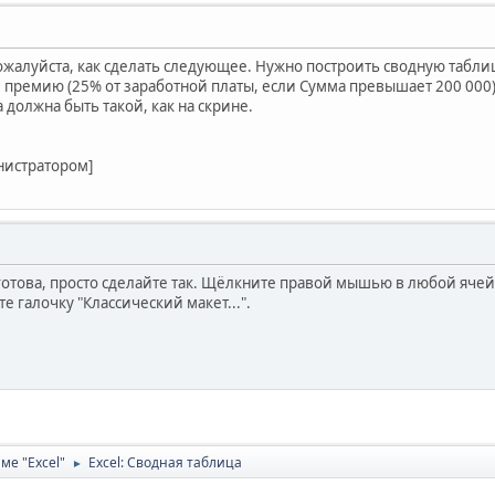
пожалуйста, как сделать следующее. Нужно построить сводную табл
, премию (25% от заработной платы, если Cумма превышает 200 000
 должна быть такой, как на скрине.
нистратором]
готова, просто сделайте так. Щёлкните правой мышью в любой ячейк
те галочку "Классический макет...".
ме "Excel"
Excel: Сводная таблица
►