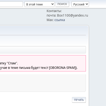
Контакты:
почта: Box1100@yandex.ru
Max:
ссылка
пку "Спам".
лучае в теме письма будет текст [OBORONA-SPAM]).
ПЕЧАТЬ