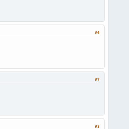
#6
#7
#8