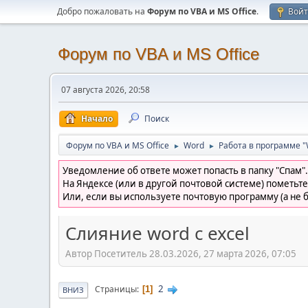
Добро пожаловать на
Форум по VBA и MS Office
.
Вой
Форум по VBA и MS Office
07 августа 2026, 20:58
Начало
Поиск
Форум по VBA и MS Office
Word
Работа в программе "
►
►
Уведомление об ответе может попасть в папку "Спам".
На Яндексе (или в другой почтовой системе) пометьте
Или, если вы используете почтовую программу (а не б
Слияние word с excel
Автор Посетитель 28.03.2026, 27 марта 2026, 07:05
2
Страницы
1
ВНИЗ