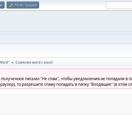
ти
Регистрация
Word"
Слияние word с excel
►
 полученное письмо "Не спам", чтобы уведомления не попадали в па
раузер), то разрешите спаму попадать в папку "Входящие" (в этом с