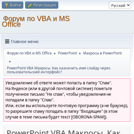
Войти
Регистрация
Форум по VBA и MS
Office
Главное меню
Форум по VBA и MS Office
PowerPoint
Макросы в PowerPoint
►
►
►
PowerPoint VBA Макросы. Как назначить имя слайду через
пользовательский интерфейс?
Уведомление об ответе может попасть в папку "Спам".
На Яндексе (или в другой почтовой системе) пометьте
полученное письмо "Не спам", чтобы уведомления не
попадали в папку "Спам".
Или, если вы используете почтовую программу (а не браузер),
то разрешите спаму попадать в папку "Входящие" (в этом
случае в теме письма будет текст [OBORONA-SPAM]).
PowerPoint VBA Макросы. Как