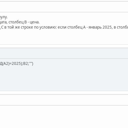
улу.
дата, столбец В - цена.
 в той же строке по условию: если столбец А - январь 2025, в столб
(A2)=2025);B2;"")