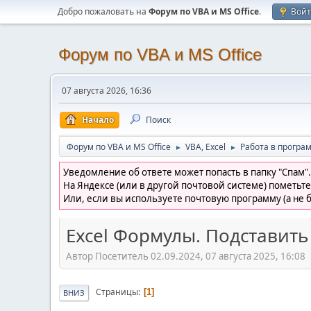
Добро пожаловать на
Форум по VBA и MS Office
.
Вой
Форум по VBA и MS Office
07 августа 2026, 16:36
Начало
Поиск
Форум по VBA и MS Office
VBA, Excel
Работа в програм
►
►
Уведомление об ответе может попасть в папку "Спам".
На Яндексе (или в другой почтовой системе) пометьте
Или, если вы используете почтовую программу (а не б
Excel Формулы. Подставить
Автор Посетитель 02.09.2024, 07 августа 2025, 16:08
Страницы
1
ВНИЗ