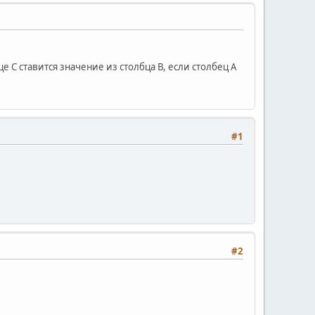
це С ставится значение из столбца В, если столбец А
#1
#2