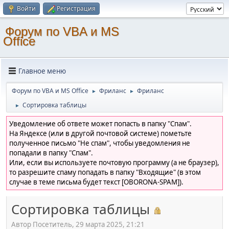
Войти
Регистрация
Форум по VBA и MS
Office
Главное меню
Форум по VBA и MS Office
Фриланс
Фриланс
►
►
Сортировка таблицы
►
Уведомление об ответе может попасть в папку "Спам".
На Яндексе (или в другой почтовой системе) пометьте
полученное письмо "Не спам", чтобы уведомления не
попадали в папку "Спам".
Или, если вы используете почтовую программу (а не браузер),
то разрешите спаму попадать в папку "Входящие" (в этом
случае в теме письма будет текст [OBORONA-SPAM]).
Сортировка таблицы
Автор Посетитель, 29 марта 2025, 21:21