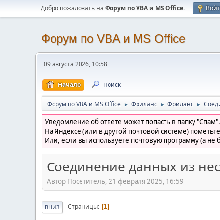
Добро пожаловать на
Форум по VBA и MS Office
.
Вой
Форум по VBA и MS Office
09 августа 2026, 10:58
Начало
Поиск
Форум по VBA и MS Office
Фриланс
Фриланс
Соед
►
►
►
Уведомление об ответе может попасть в папку "Спам".
На Яндексе (или в другой почтовой системе) пометьте
Или, если вы используете почтовую программу (а не б
Соединение данных из нес
Автор Посетитель, 21 февраля 2025, 16:59
Страницы
1
ВНИЗ