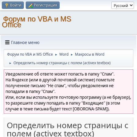
Войти
Регистрация
Форум по VBA и MS
Office
Главное меню
Форум по VBA и MS Office
Word
Макросы в Word
►
►
Определить номер страницы с полем (activex textbox)
►
Уведомление об ответе может попасть в папку "Спам".
На Яндексе (или в другой почтовой системе) пометьте
полученное письмо "Не спам", чтобы уведомления не
попадали в папку "Спам".
Или, если вы используете почтовую программу (а не браузер),
то разрешите спаму попадать в папку "Входящие" (в этом
случае в теме письма будет текст [OBORONA-SPAM]).
Определить номер страницы с
полем (activex textbox)