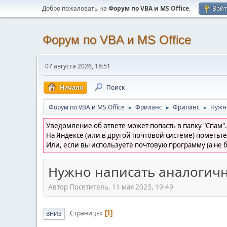
Добро пожаловать на
Форум по VBA и MS Office
.
Вой
Форум по VBA и MS Office
07 августа 2026, 18:51
Начало
Поиск
Форум по VBA и MS Office
Фриланс
Фриланс
Нужн
►
►
►
Уведомление об ответе может попасть в папку "Спам".
На Яндексе (или в другой почтовой системе) пометьте
Или, если вы используете почтовую программу (а не б
Нужно написать аналогич
Автор Посетитель, 11 мая 2023, 19:49
Страницы
1
ВНИЗ