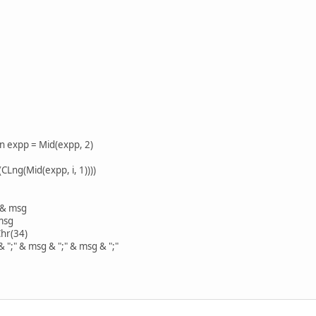
n expp = Mid(expp, 2)
g(Mid(expp, i, 1))))
 & msg
msg
hr(34)
" & msg & ";" & msg & ";"