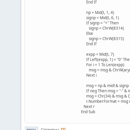
End If
np = Mid(t, 1, 4)
signp = Mid(t, 6, 1)
If signp = "+" Then
signp = ChrW(8314)
Else
signp = ChrW(8315)
End If
expp = Mid(t, 7)
If Left(expp, 1) = "0" The
For i = 1 To Len(expp)
msg = msg & ChrW(ary(CLn
Next i
msg = np & midl & signp
If neg Then msg = "-" & 
msg = Chr(34) & msg & C
r.NumberFormat = msg & ";
Next r
End Sub
Страницы
1
ВВЕРХ