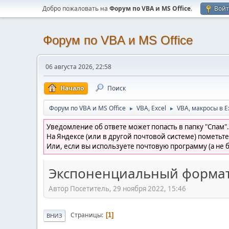
Добро пожаловать на
Форум по VBA и MS Office
.
Вой
Форум по VBA и MS Office
06 августа 2026, 22:58
Начало
Поиск
Форум по VBA и MS Office
VBA, Excel
VBA, макросы в E
►
►
Уведомление об ответе может попасть в папку "Спам".
На Яндексе (или в другой почтовой системе) пометьте
Или, если вы используете почтовую программу (а не б
Экспоненциальный формат
Автор Посетитель, 29 ноября 2022, 15:46
Страницы
1
ВНИЗ