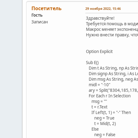
Посетитель
29 ноября 2022, 15:46
Гость
Здравствуйте!
Записан
Требуется помощь в моди
Макрос меняет экспоненц
Нужно внести правку, чт
Option Explicit
Sub E()
Dim t As String, np As Stri
Dim signp As String, i As L
Dim msg As String, neg As
midl = "·10"
ary = Split("8304,185,178
For Each r In Selection
msg = ""
t = r.Text
If Left(t, 1) = "-" Then
neg = True
t = Mid(t, 2)
Else
neg = False