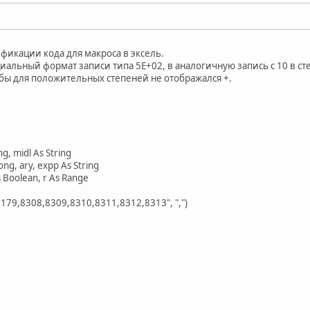
фикации кода для макроса в эксель.
иальный формат записи типа 5E+02, в аналогичную запись с 10 в ст
обы для положительных степеней не отображался +.
ng, midl As String
ong, ary, expp As String
 Boolean, r As Range
,179,8308,8309,8310,8311,8312,8313", ",")