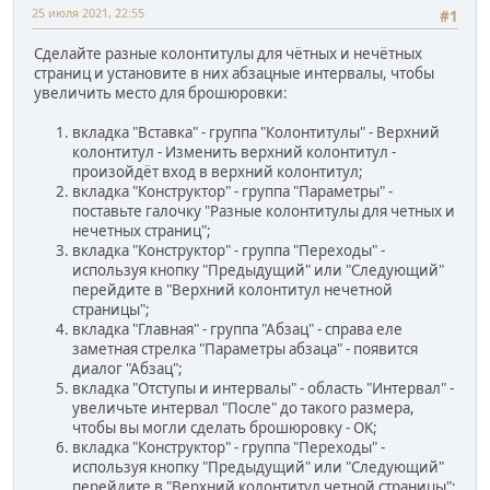
25 июля 2021, 22:55
#1
Сделайте разные колонтитулы для чётных и нечётных
страниц и установите в них абзацные интервалы, чтобы
увеличить место для брошюровки:
вкладка "Вставка" - группа "Колонтитулы" - Верхний
колонтитул - Изменить верхний колонтитул -
произойдёт вход в верхний колонтитул;
вкладка "Конструктор" - группа "Параметры" -
поставьте галочку "Разные колонтитулы для четных и
нечетных страниц";
вкладка "Конструктор" - группа "Переходы" -
используя кнопку "Предыдущий" или "Следующий"
перейдите в "Верхний колонтитул нечетной
страницы";
вкладка "Главная" - группа "Абзац" - справа еле
заметная стрелка "Параметры абзаца" - появится
диалог "Абзац";
вкладка "Отступы и интервалы" - область "Интервал" -
увеличьте интервал "После" до такого размера,
чтобы вы могли сделать брошюровку - OK;
вкладка "Конструктор" - группа "Переходы" -
используя кнопку "Предыдущий" или "Следующий"
перейдите в "Верхний колонтитул четной страницы";