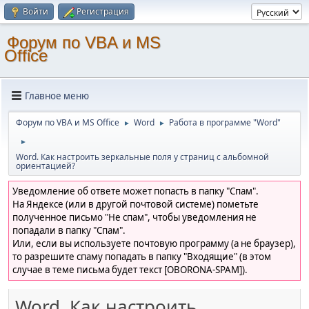
Войти
Регистрация
Форум по VBA и MS
Office
Главное меню
Форум по VBA и MS Office
Word
Работа в программе "Word"
►
►
►
Word. Как настроить зеркальные поля у страниц с альбомной
ориентацией?
Уведомление об ответе может попасть в папку "Спам".
На Яндексе (или в другой почтовой системе) пометьте
полученное письмо "Не спам", чтобы уведомления не
попадали в папку "Спам".
Или, если вы используете почтовую программу (а не браузер),
то разрешите спаму попадать в папку "Входящие" (в этом
случае в теме письма будет текст [OBORONA-SPAM]).
Word. Как настроить