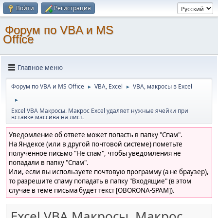
Войти
Регистрация
Форум по VBA и MS
Office
Главное меню
Форум по VBA и MS Office
VBA, Excel
VBA, макросы в Excel
►
►
►
Excel VBA Макросы. Макрос Excel удаляет нужные ячейки при
вставке массива на лист.
Уведомление об ответе может попасть в папку "Спам".
На Яндексе (или в другой почтовой системе) пометьте
полученное письмо "Не спам", чтобы уведомления не
попадали в папку "Спам".
Или, если вы используете почтовую программу (а не браузер),
то разрешите спаму попадать в папку "Входящие" (в этом
случае в теме письма будет текст [OBORONA-SPAM]).
Excel VBA Макросы. Макрос