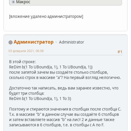
Макрос
[вложение удалено администратором]
Администратор
Administrator
03 февраля 2021, 06:08
#1
В этой строке:
ReDim b(1 To UBound(a, 1), 1 To UBound(a, 1))
после запятой зачем вы создаёте столько столбцов,
сколько строк в массиве "a"? На первый взгляд нелогично.
Достаточно так написать, ведь вам заранее известно, что
будет три столбца:
ReDim b(1 To UBound(a, 1), 1 To 3)
Поэтому и стираются значения в столбцах после столбца C.
Т.к. в массиве "b" в данном случае вы создаёте 6 столбцов
и затем вставляете массив "b" на лист 2 и данные также
записываются в 6 столбцов, т.е. в столбцы с A по F.