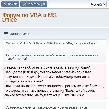
Войти
Регистрация
Форум по VBA и MS
Office
Главное меню
Форум по VBA и MS Office
VBA, Excel
VBA, макросы в Excel
►
►
►
Автоматическое удаление самой первой строки при появлении
новой нижней
Уведомление об ответе может попасть в папку "Спам".
На Яндексе (или в другой почтовой системе) пометьте
полученное письмо "Не спам", чтобы уведомления не
попадали в папку "Спам".
Или, если вы используете почтовую программу (а не браузер),
то разрешите спаму попадать в папку "Входящие" (в этом
случае в теме письма будет текст [OBORONA-SPAM]).
Автоматическое удаление