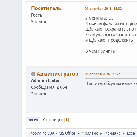
Посетитель
04 октября 2018, 15:32
Гость
У меня Mac OS.
Записан
Я скачал файл из интерне
Щёлкаю "Сохранить", но 
Excel удастся сохранить э
Я щёлкаю "Продолжить", 
В чём причина?
Администратор
03 апреля 2026, 09:57
Administrator
Пишите, обсудим ваше за
Сообщения: 2 664
Записан
Страницы
1
ВВЕРХ
Форум по VBA и MS Office
Фриланс
Фриланс
Exce
►
►
►