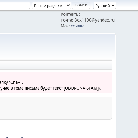
Контакты:
почта: Box1100@yandex.ru
Max:
ссылка
пку "Спам".
лучае в теме письма будет текст [OBORONA-SPAM]).