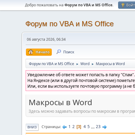
Добро пожаловать на
Форум по VBA и MS Office
.
Вой
Форум по VBA и MS Office
06 августа 2026, 06:34
Начало
Поиск
Форум по VBA и MS Office
Word
Макросы в Word
►
►
Уведомление об ответе может попасть в папку "Спам".
На Яндексе (или в другой почтовой системе) пометьте
Или, если вы используете почтовую программу (а не б
Макросы в Word
Здесь можно задавать вопросы по макросам в програ
1
2
4
5
...
23
Страницы
3
ВНИЗ