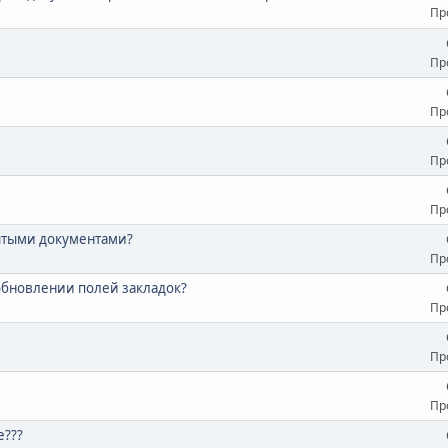
Пр
Пр
Пр
Пр
Пр
рытыми документами?
Пр
бновлении полей закладок?
Пр
Пр
Пр
е???