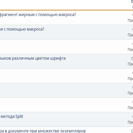
 фрагмент жирным с помощью макроса?
Пр
ии с помощью макроса?
Пр
Пр
 языков различным цветом шрифта
Пр
Пр
Пр
Пр
етода Split
Пр
ра в документе при множестве экземпляров