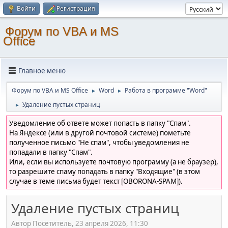
Войти
Регистрация
Форум по VBA и MS
Office
Главное меню
Форум по VBA и MS Office
Word
Работа в программе "Word"
►
►
Удаление пустых страниц
►
Уведомление об ответе может попасть в папку "Спам".
На Яндексе (или в другой почтовой системе) пометьте
полученное письмо "Не спам", чтобы уведомления не
попадали в папку "Спам".
Или, если вы используете почтовую программу (а не браузер),
то разрешите спаму попадать в папку "Входящие" (в этом
случае в теме письма будет текст [OBORONA-SPAM]).
Удаление пустых страниц
Автор Посетитель, 23 апреля 2026, 11:30