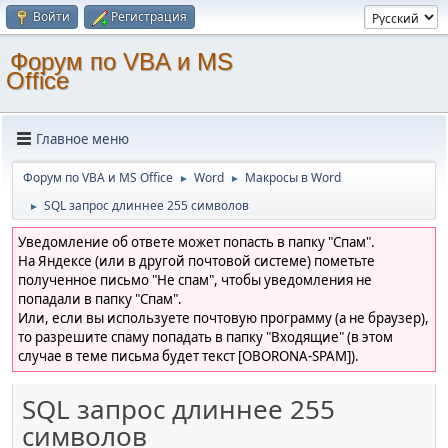
Войти
Регистрация
Форум по VBA и MS
Office
Главное меню
Форум по VBA и MS Office
Word
Макросы в Word
►
►
SQL запрос длиннее 255 символов
►
Уведомление об ответе может попасть в папку "Спам".
На Яндексе (или в другой почтовой системе) пометьте
полученное письмо "Не спам", чтобы уведомления не
попадали в папку "Спам".
Или, если вы используете почтовую программу (а не браузер),
то разрешите спаму попадать в папку "Входящие" (в этом
случае в теме письма будет текст [OBORONA-SPAM]).
SQL запрос длиннее 255
символов