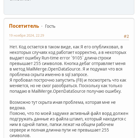
Посетитель
Гость
19 ноября 2024, 22:29
#2
Нет. Код остается в таком виде, как Я его опубликовал, в
некоторых случаях код работает корректно, а в некоторых
выдает ошибку Run-time error `9105` длина строки
превышает 255 символов. Кнопка дебаг отправляет меня
в метод MailMerge.OpenDataSource. Я и подумал что вся
проблема скрыта именно в sql запросе.
Я пробовал построчно запустить (F8) и посмотреть что как
меняется, но не смог разобраться. Поскольку как только
попадаю в MailMerge.OpenDataSource получаю ошибку.
Возможно тут скрыта иная проблема, которая мне не
ведома.
Поясню, что по моей задумке активный файл ворд должен
подгружать данные из файла штамп, который находится с
ним в одной папке, папки лежат на общем рабочем
сервере и полная длинна пути не превышает 255
символов.