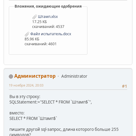
Вложения, ожидающие одобрения
Штамп.xlsx
17.25 КБ
скачиваний: 4537
Файл испытатель.docx
85.96 КБ
скачиваний: 4601
Администратор
Administrator
19 ноября 2024, 20:03
#1
Вы в эту строку:
SQLStatement:="SELECT * FROM `Штамп$`",
вместо:
SELECT * FROM `Штамп$`
пишите другой sql-запрос, длина которого больше 255
символов?