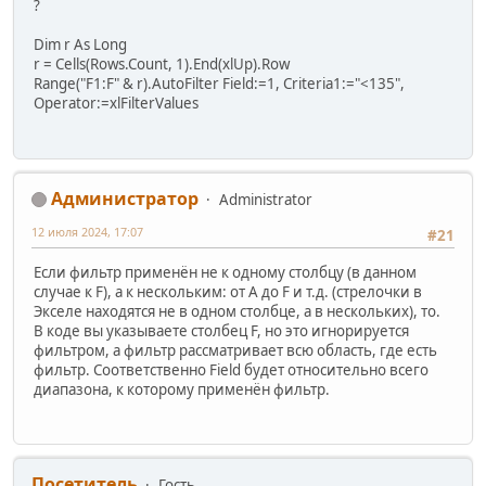
?
Dim r As Long
r = Cells(Rows.Count, 1).End(xlUp).Row
Range("F1:F" & r).AutoFilter Field:=1, Criteria1:="<135",
Operator:=xlFilterValues
Администратор
Administrator
12 июля 2024, 17:07
#21
Если фильтр применён не к одному столбцу (в данном
случае к F), а к нескольким: от A до F и т.д. (стрелочки в
Экселе находятся не в одном столбце, а в нескольких), то.
В коде вы указываете столбец F, но это игнорируется
фильтром, а фильтр рассматривает всю область, где есть
фильтр. Соответственно Field будет относительно всего
диапазона, к которому применён фильтр.
Посетитель
Гость