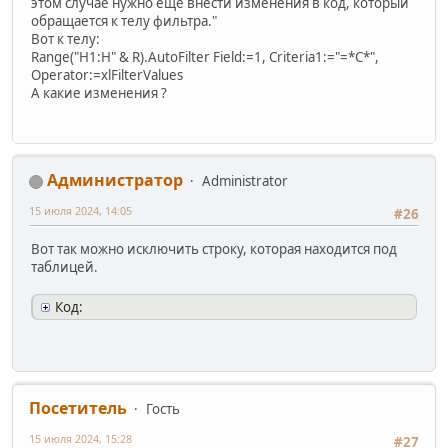
этом случае нужно ещё внести изменения в код, который
обращается к телу фильтра."
Вот к телу:
Range("H1:H" & R).AutoFilter Field:=1, Criteria1:="=*C*",
Operator:=xlFilterValues
А какие изменения ?
Администратор
Administrator
15 июля 2024, 14:05
#26
Вот так можно исключить строку, которая находится под
таблицей.
Код:
Посетитель
Гость
15 июля 2024, 15:28
#27