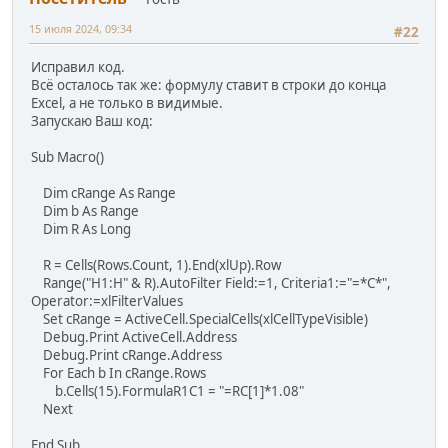
15 июля 2024, 09:34
#22
Исправил код.
Всё осталось так же: формулу ставит в строки до конца
Excel, а не только в видимые.
Запускаю Ваш код:
Sub Macro()
Dim cRange As Range
Dim b As Range
Dim R As Long
R = Cells(Rows.Count, 1).End(xlUp).Row
Range("H1:H" & R).AutoFilter Field:=1, Criteria1:="=*C*",
Operator:=xlFilterValues
Set cRange = ActiveCell.SpecialCells(xlCellTypeVisible)
Debug.Print ActiveCell.Address
Debug.Print cRange.Address
For Each b In cRange.Rows
b.Cells(15).FormulaR1C1 = "=RC[1]*1.08"
Next
End Sub