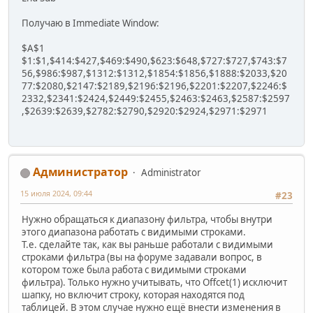
Получаю в Immediate Window:
$A$1
$1:$1,$414:$427,$469:$490,$623:$648,$727:$727,$743:$7
56,$986:$987,$1312:$1312,$1854:$1856,$1888:$2033,$20
77:$2080,$2147:$2189,$2196:$2196,$2201:$2207,$2246:$
2332,$2341:$2424,$2449:$2455,$2463:$2463,$2587:$2597
,$2639:$2639,$2782:$2790,$2920:$2924,$2971:$2971
Администратор
Administrator
15 июля 2024, 09:44
#23
Нужно обращаться к диапазону фильтра, чтобы внутри
этого диапазона работать с видимыми строками.
Т.е. сделайте так, как вы раньше работали с видимыми
строками фильтра (вы на форуме задавали вопрос, в
котором тоже была работа с видимыми строками
фильтра). Только нужно учитывать, что Offcet(1) исключит
шапку, но включит строку, которая находятся под
таблицей. В этом случае нужно ещё внести изменения в