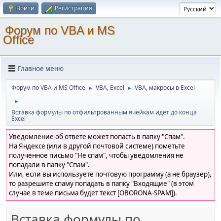
Войти
Регистрация
Форум по VBA и MS
Office
Главное меню
Форум по VBA и MS Office
VBA, Excel
VBA, макросы в Excel
►
►
►
Вставка формулы по отфильтрованным ячейкам идёт до конца
Excel
Уведомление об ответе может попасть в папку "Спам".
На Яндексе (или в другой почтовой системе) пометьте
полученное письмо "Не спам", чтобы уведомления не
попадали в папку "Спам".
Или, если вы используете почтовую программу (а не браузер),
то разрешите спаму попадать в папку "Входящие" (в этом
случае в теме письма будет текст [OBORONA-SPAM]).
Вставка формулы по