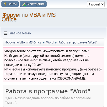
Войти
Регистрация
Форум по VBA и MS
Office
Главное меню
Форум по VBA и MS Office
Word
Работа в программе "Word"
►
►
Уведомление об ответе может попасть в папку "Спам".
На Яндексе (или в другой почтовой системе) пометьте
полученное письмо "Не спам", чтобы уведомления не
попадали в папку "Спам".
Или, если вы используете почтовую программу (а не браузер),
то разрешите спаму попадать в папку "Входящие" (в этом
случае в теме письма будет текст [OBORONA-SPAM]).
Работа в программе "Word"
Здесь можно задавать вопросы по работе в программе
"Word".