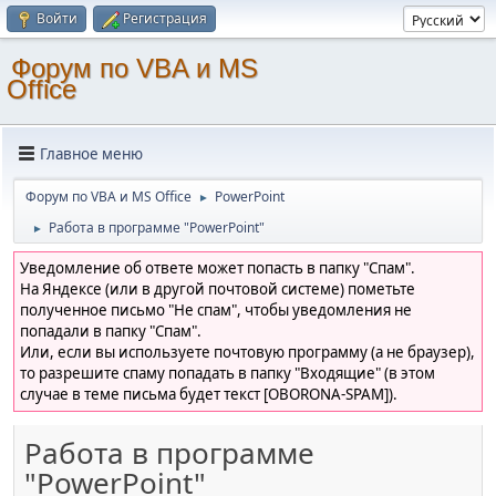
Войти
Регистрация
Форум по VBA и MS
Office
Главное меню
Форум по VBA и MS Office
PowerPoint
►
Работа в программе "PowerPoint"
►
Уведомление об ответе может попасть в папку "Спам".
На Яндексе (или в другой почтовой системе) пометьте
полученное письмо "Не спам", чтобы уведомления не
попадали в папку "Спам".
Или, если вы используете почтовую программу (а не браузер),
то разрешите спаму попадать в папку "Входящие" (в этом
случае в теме письма будет текст [OBORONA-SPAM]).
Работа в программе
"PowerPoint"