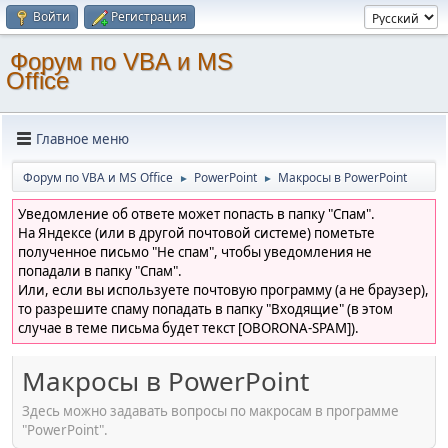
Войти
Регистрация
Форум по VBA и MS
Office
Главное меню
Форум по VBA и MS Office
PowerPoint
Макросы в PowerPoint
►
►
Уведомление об ответе может попасть в папку "Спам".
На Яндексе (или в другой почтовой системе) пометьте
полученное письмо "Не спам", чтобы уведомления не
попадали в папку "Спам".
Или, если вы используете почтовую программу (а не браузер),
то разрешите спаму попадать в папку "Входящие" (в этом
случае в теме письма будет текст [OBORONA-SPAM]).
Макросы в PowerPoint
Здесь можно задавать вопросы по макросам в программе
"PowerPoint".