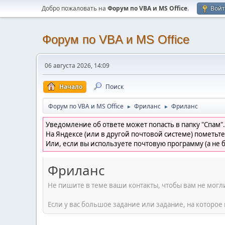
Добро пожаловать на
Форум по VBA и MS Office
.
Вой
Форум по VBA и MS Office
06 августа 2026, 14:09
Начало
Поиск
Форум по VBA и MS Office
Фриланс
Фриланс
►
►
Уведомление об ответе может попасть в папку "Спам".
На Яндексе (или в другой почтовой системе) пометьте
Или, если вы используете почтовую программу (а не б
Фриланс
Не пишите в теме ваши контакты, чтобы вам не мог
Если у вас большое задание или задание, на которое 