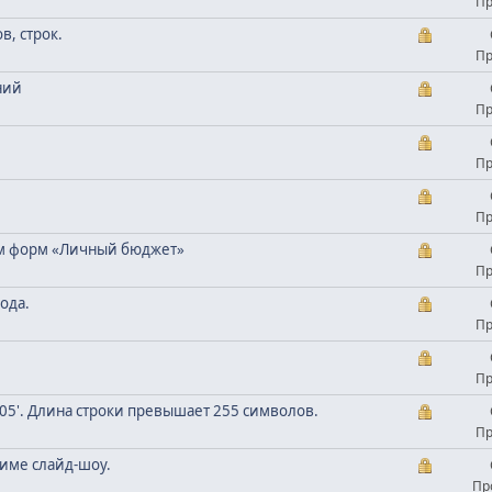
Пр
в, строк.
Пр
ний
Пр
Пр
Пр
ем форм «Личный бюджет»
Пр
ода.
Пр
Пр
9105'. Длина строки превышает 255 символов.
Пр
жиме слайд-шоу.
Пр