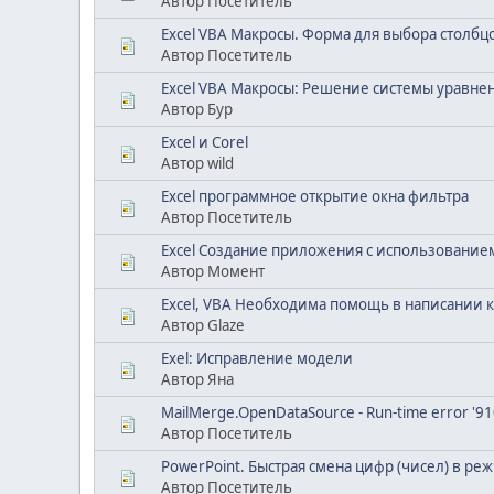
Автор Посетитель
Excel VBA Макросы. Форма для выбора столбцо
Автор Посетитель
Excel VBA Макросы: Решение системы уравне
Автор Бур
Excel и Corel
Автор wild
Excel программное открытие окна фильтра
Автор Посетитель
Excel Создание приложения с использовани
Автор Момент
Excel, VBA Необходима помощь в написании к
Автор Glaze
Exel: Исправление модели
Автор Яна
MailMerge.OpenDataSource - Run-time error '
Автор Посетитель
PowerPoint. Быстрая смена цифр (чисел) в ре
Автор Посетитель