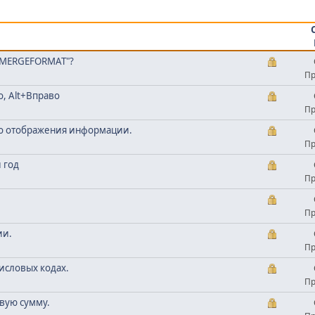
\*MERGEFORMAT"?
Пр
, Alt+Вправо
Пр
го отображения информации.
Пр
 год
Пр
Пр
ии.
Пр
исловых кодах.
Пр
овую сумму.