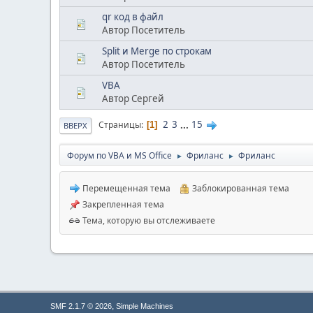
qr код в файл
Автор Посетитель
Split и Merge по строкам
Автор Посетитель
VBA
Автор Сергей
2
3
...
15
Страницы
1
ВВЕРХ
Форум по VBA и MS Office
Фриланс
Фриланс
►
►
Перемещенная тема
Заблокированная тема
Закрепленная тема
Тема, которую вы отслеживаете
,
SMF 2.1.7 © 2026
Simple Machines