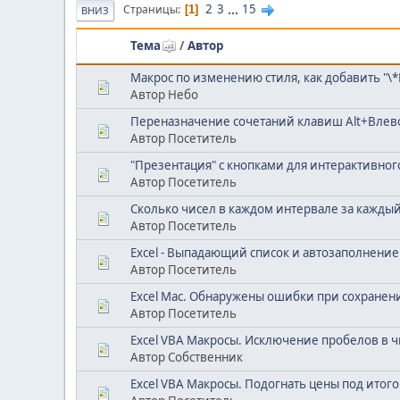
2
3
...
15
Страницы
1
ВНИЗ
Тема
/
Автор
Макрос по изменению стиля, как добавить "
Автор Небо
Переназначение сочетаний клавиш Alt+Влево
Автор Посетитель
"Презентация" с кнопками для интерактивно
Автор Посетитель
Cколько чисел в каждом интервале за каждый
Автор Посетитель
Excel - Выпадающий список и автозаполнение
Автор Посетитель
Excel Mac. Обнаружены ошибки при сохранен
Автор Посетитель
Excel VBA Макросы. Исключение пробелов в ч
Автор Собственник
Excel VBA Макросы. Подогнать цены под итог