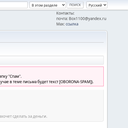
Контакты:
почта: Box1100@yandex.ru
Max:
ссылка
пку "Спам".
лучае в теме письма будет текст [OBORONA-SPAM]).
ахочет сделать за деньги.