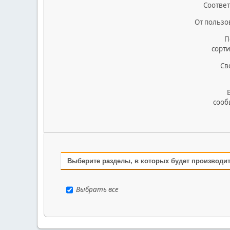
Соответ
От пользо
П
сорт
Св
сооб
Выберите разделы, в которых будет производи
Выбрать все