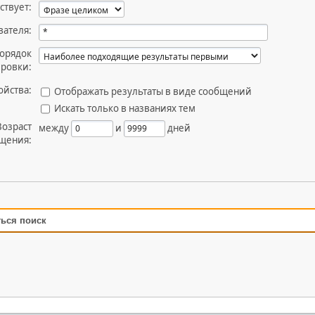
ствует:
вателя:
орядок
ировки:
ойства:
Отображать результаты в виде сообщений
Искать только в названиях тем
Возраст
между
и
дней
щения:
ться поиск