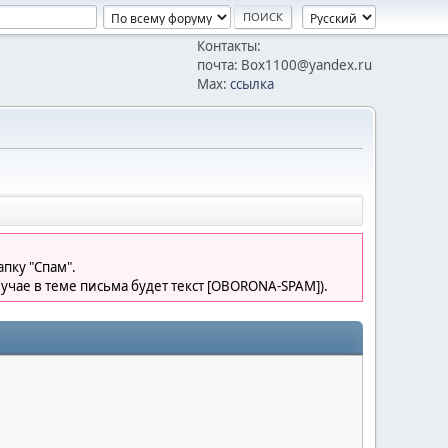
Контакты:
почта: Box1100@yandex.ru
Max:
ссылка
пку "Спам".
лучае в теме письма будет текст [OBORONA-SPAM]).